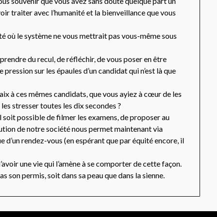
ous souvenir que vous avez sans doute quelque part un
 voir traiter avec l’humanité et la bienveillance que vous
été où le système ne vous mettrait pas vous-même sous
rendre du recul, de réfléchir, de vous poser en être
 pression sur les épaules d’un candidat qui n’est là que
paix à ces mêmes candidats, que vous ayiez à cœur de les
 les stresser toutes les dix secondes ?
il soit possible de filmer les examens, de proposer au
lution de notre société nous permet maintenant via
sue d’un rendez-vous (en espérant que par équité encore, il
 d’avoir une vie qui l’amène à se comporter de cette façon.
 pas son permis, soit dans sa peau que dans la sienne.